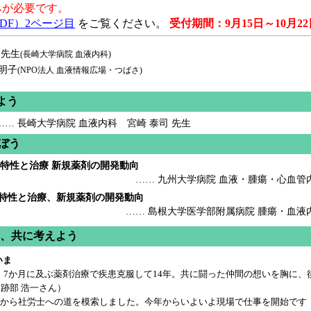
みが必要です。
DF）2ページ目
をご覧ください。
受付期間：9月15日～10月22
 先生
(長崎大学病院 血液内科)
明子
(NPO法人 血液情報広場・つばさ)
よう
…… 長崎大学病院 血液内科 宮崎 泰司 先生
学ぼう
患の特性と治療 新規薬剤の開発動向
…… 九州大学病院 血液・腫瘍・心血管
患の特性と治療、新規薬剤の開発動向
…… 島根大学医学部附属病院 腫瘍・血液内
う、共に考えよう
いま
に。7か月に及ぶ薬剤治療で疾患克服して14年。共に闘った仲間の想いを胸に
跡部 浩一さん）
てから社労士への道を模索しました。今年からいよいよ現場で仕事を開始です