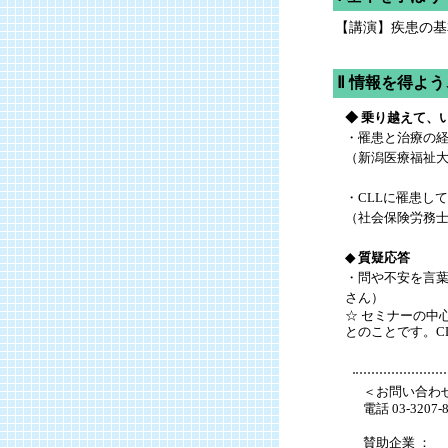
【講演】疾患の基
Ⅱ 情報を得よ
◆ 乗り越えて、
・罹患と治療の
（新潟医療福祉大
・CLLに罹患し
（社会保険労務士
◆ 質疑応答
・問や不安を言葉
さん）
☆ セミナーの中
とのことです。C
＜お問い合わせ
電話 03-320
賛助企業 ：