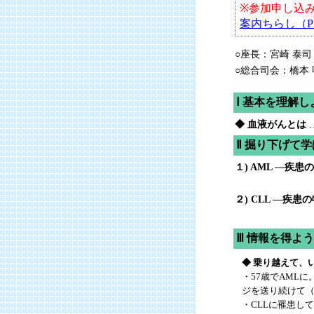
※参加申し込
案内ちらし（P
○座長：宮崎 泰司
○総合司会：橋本 
Ⅰ 基本を理解し
◆ 血液がんとは
Ⅱ 掘り下げて
１) AML ―疾
２) CLL ―疾
Ⅲ 情報を得よ
◆ 乗り越えて、
・57歳でAML
ジを送り続けて（
・CLLに罹患し