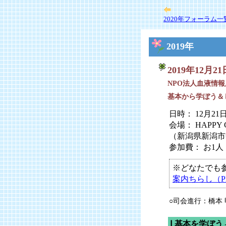
2020年フォーラム一
2019年
2019年12月2
NPO法人血液情報
基本から学ぼう＆
日時： 12月21
会場： HAPP
（新潟県新潟市中
参加費： お1人
※どなたでも
案内ちらし（P
○司会進行：橋本 
Ⅰ 基本を学ぼ