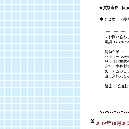
◆ 質疑応答 日
◆ まとめ
（長崎
＜お問い合わせ
電話 03-320
賛助企業 ：
セルジーン株
酵キリン株式
会社、中外製
ス・アムジェ
薬工業株式会
後援 ： 公益
2019年10月2