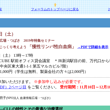
覧
フォーラムのトップページに戻る
1日（土）
広場・つばさ 2019年特集セミナー
「慢性リンパ性白血病」
じっくり考えよう
→PDFで詳細を表示
日（土） 13時～17時
Y CUBE 駅前オフィス貸会議室 ＊JR新潟駅目の前、万代口から
央区東大通1-1-1 第五マルカビル7階）
 1,000円（学生は無料、製薬会社の方々は2,000円）
参加いただけます。
※参加申し込みが必要です。
DF）2ページ目
をご覧ください。
受付期間：11月10日～12月1
明子
(NPO法人 血液情報広場・つばさ)
う ―CLLの特性とその最適な治療選択