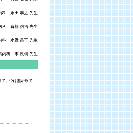
内科 永田 泰之 先生
内科 倉橋 信悟 先生
内科 水野 昌平 先生
瘍内科 李 政樹 先生
経て、今は無治療で