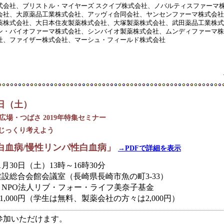
式会社、ブリストル・マイヤーズ スクイブ株式会社、ノバルティスファーマ
会社、大原薬品工業株式会社、アッヴィ合同会社、ヤンセンファーマ株式会社
薬株式会社、大日本住友製薬株式会社、大塚製薬株式会社、武田薬品工業株式
ン・バイオファーマ株式会社、シンバイオ製薬株式会社、ムンディファーマ株
社、ファイザー株式会社、マーシュ・フィールド株式会社
0日（土）
広場・つばさ 2019年特集セミナー
じっくり考えよう
白血病/慢性リンパ性白血病」
→PDFで詳細を表示
11月30日（土）13時～16時30分
建設総合会館会議室（長崎県長崎市魚の町3-33）
）NPO法人リブ・フォー・ライフ美奈子基金
 1,000円（学生は無料、製薬会社の方々は2,000円）
参加いただけます。