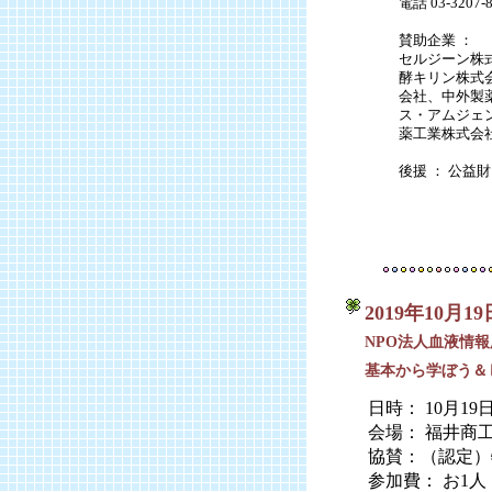
電話 03-320
賛助企業 ：
セルジーン株
酵キリン株式
会社、中外製
ス・アムジェ
薬工業株式会
後援 ： 公益
2019年10月1
NPO法人血液情報
基本から学ぼう＆
日時： 10月19
会場： 福井商工
協賛：（認定）
参加費： お1人