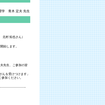
理学 青木 定夫 先生
 北村 拓也さん）
事開始します。
定夫先生、ご参加の皆
液がんを受けつけます」
ご参加ください。