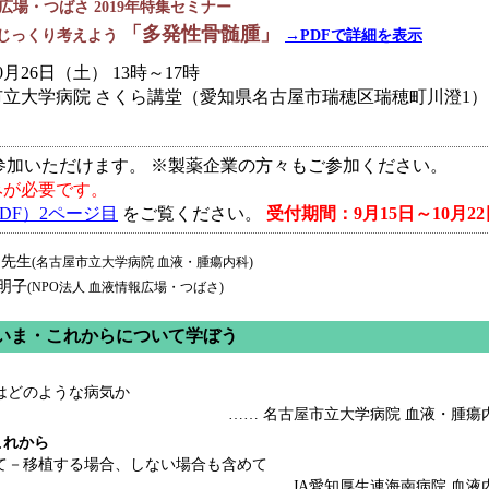
広場・つばさ 2019年特集セミナー
「多発性骨髄腫」
じっくり考えよう
→PDFで詳細を表示
10月26日（土） 13時～17時
市立大学病院 さくら講堂（愛知県名古屋市瑞穂区瑞穂町川澄1）
参加いただけます。 ※製薬企業の方々もご参加ください。
みが必要です。
DF）2ページ目
をご覧ください。
受付期間：9月15日～10月22
 先生
(名古屋市立大学病院 血液・腫瘍内科)
明子
(NPO法人 血液情報広場・つばさ)
のいま・これからについて学ぼう
はどのような病気か
…… 名古屋市立大学病院 血液・腫瘍
これから
て－移植する場合、しない場合も含めて
…… JA愛知厚生連海南病院 血液