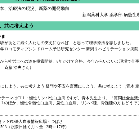
本、治療法の現況、新薬の開発動向
…… 新潟薬科大学 薬学部 病態生
う、共に考えよう
いま
経験があとに続く人たちの支えになれば、と思って理学療法を志しました。
学ロコモティブシンドローム予防研究センター 新潟リハビリテーション病院
てから社労士への道を模索開始、8年かけて合格。今年からいよいよ現場で仕
 斉藤 治夫さん）
にしよう、共に考えよう 疑問や不安を言葉にしよう、共に考えよう（青木 
心テーマはCLL・慢性リンパ性白血病ですが、青木先生より、「質問は全血
LLのほか、慢性骨髄性白血病、急性白血病、リンパ腫、骨髄腫の方もどうぞ
＞ NPO法人血液情報広場・つばさ
7-8503（祝祭日除く月～金 12時～17時）