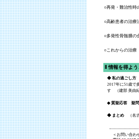
○再発・難治性時
○高齢患者の治療
○多発性骨髄腫の
○これからの治療
Ⅱ 情報を得よ
◆ 私の過ごし方
2017年に51
す （建部 美由
◆ 質疑応答 疑
◆ まとめ
（名古
＜お問い合わせ