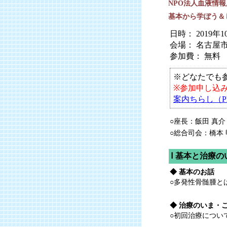
NPO法人血液情報
基本から学ぼう＆
日時： 2019年
会場： 名古屋
参加費： 無料
※どなたでも
※参加申し込
案内ちらし（P
○座長：飯田 真介
○総合司会：橋本 
Ⅰ 基本と治療
◆ 基本のお話
○多発性骨髄腫と
◆ 治療のいま・
○初回治療につい