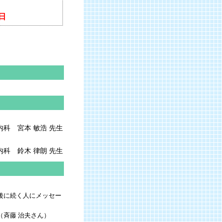
日
内科 宮本 敏浩 先生
科 鈴木 律朗 先生
、後に続く人にメッセー
（斉藤 治夫さん）