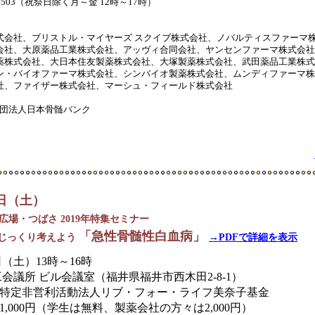
7-8503（祝祭日除く月～金 12時～17時）
式会社、ブリストル・マイヤーズ スクイブ株式会社、ノバルティスファーマ
会社、大原薬品工業株式会社、アッヴィ合同会社、ヤンセンファーマ株式会社
薬株式会社、大日本住友製薬株式会社、大塚製薬株式会社、武田薬品工業株式
ン・バイオファーマ株式会社、シンバイオ製薬株式会社、ムンディファーマ株
社、ファイザー株式会社、マーシュ・フィールド株式会社
財団法人日本骨髄バンク
9日（土）
広場・つばさ 2019年特集セミナー
「急性骨髄性白血病」
じっくり考えよう
→PDFで詳細を表示
日（土）13時～16時
会議所 ビル会議室（福井県福井市西木田2-8-1）
特定非営利活動法人リブ・フォー・ライフ美奈子基金
 1,000円（学生は無料、製薬会社の方々は2,000円）