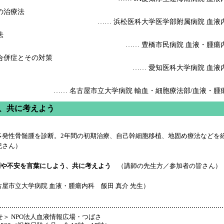
の治療法
…… 浜松医科大学医学部附属病院 血液
法
…… 豊橋市民病院 血液・腫瘍
合併症とその対策
…… 愛知医科大学病院 血液
…… 名古屋市立大学病院 輸血・細胞療法部/血液・腫
う、共に考えよう
歳で多発性骨髄腫を診断。2年間の初期治療、自己幹細胞移植、地固め療法などを
紀さん）
問や不安を言葉にしよう、共に考えよう
（講師の先生方／参加者の皆さん）
屋市立大学病院 血液・腫瘍内科 飯田 真介 先生）
＞ NPO法人血液情報広場・つばさ