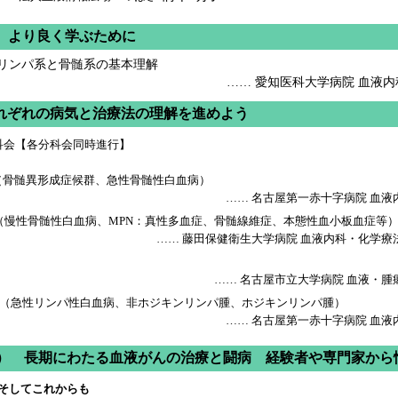
） より良く学ぶために
リンパ系と骨髄系の基本理解
…… 愛知医科大学病院 血液内
それぞれの病気と治療法の理解を進めよう
科会【各分科会同時進行】
（骨髄異形成症候群、急性骨髄性白血病）
…… 名古屋第一赤十字病院 血液内
（慢性骨髄性白血病、MPN：真性多血症、骨髄線維症、本態性血小板血症等
…… 藤田保健衛生大学病院 血液内科・化学療法
…… 名古屋市立大学病院 血液・腫
（急性リンパ性白血病、非ホジキンリンパ腫、ホジキンリンパ腫）
…… 名古屋第一赤十字病院 血液内
２） 長期にわたる血液がんの治療と闘病 経験者や専門家から
、そしてこれからも