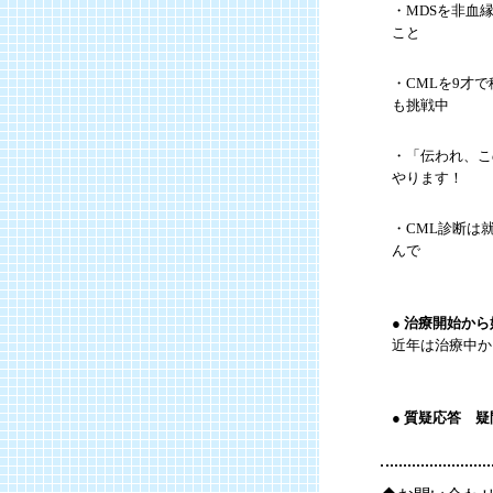
・MDSを非血
こと
・CMLを9才
も挑戦中
・「伝われ、こ
やります！
・CML診断は
んで
● 治療開始か
近年は治療中か
● 質疑応答 