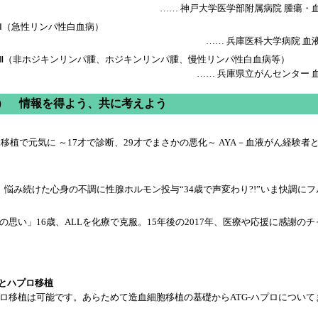
…… 神戸大学医学部附属病院 腫瘍・血
Ⅰ（急性リンパ性白血病）
…… 兵庫医科大学病院 血液
Ⅱ（非ホジキンリンパ腫、ホジキンリンパ腫、慢性リンパ性白血病等）
…… 兵庫県立がんセンター 血
２） 情報を得よう、共に考えよう
縁移植で元気に ～17才で診断、29才でまさかの悪化～ AYA－血液がん経験者
、悩み続けた心身の不調に性腺ホルモン投与“34歳で声変わり?!”いま快調に
の思い」16歳、ALLを化療で克服。15年後の2017年、医療や応援に感謝の
植とハプロ移植
ロ移植は可能です。あらためて造血細胞移植の基礎からATG-ハプロについて