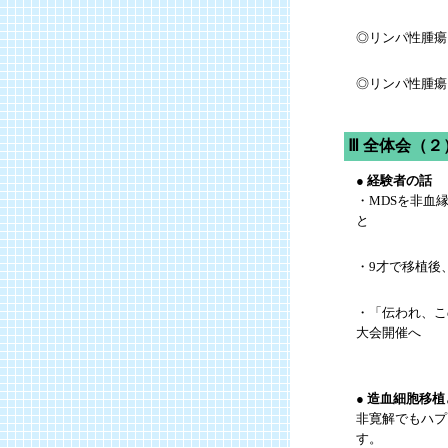
◎リンパ性腫瘍
◎リンパ性腫瘍
Ⅲ 全体会（
● 経験者の話
・MDSを非血
と
・9才で移植後
・「伝われ、こ
大会開催へ
● 造血細胞移
非寛解でもハプ
す。