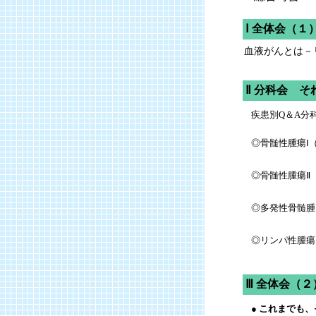
Ⅰ 全体会（１
血液がんとは－
Ⅱ 分科会 
疾患別Q＆A分
◎骨髄性腫瘍Ⅰ
◎骨髄性腫瘍Ⅱ
◎多発性骨髄腫
◎リンパ性腫瘍
Ⅲ 全体会（
● これまでも