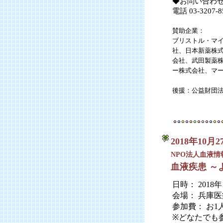
◆お問い合わせ
電話 03-320
賛助企業：
ブリストル・マ
社、日本新薬株
会社、武田製薬株
ー株式会社、マ
後援：公益財団法
2018年10月
NPO法人血液情
血液疾患 
日時： 2018年
会場： 兵庫
参加費： お1人 
※どなたでも