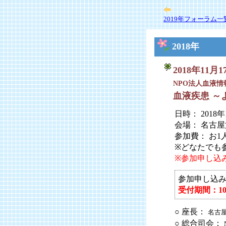
2019年フォーラム一
2018年
2018年11月
NPO法人血液情
血液疾患 
日時： 2018
会場： 名古
参加費： お1人 
※どなたでも
※参加申し込
参加申し込
受付期間：10
○ 座長：
名古
○ 総合司会：