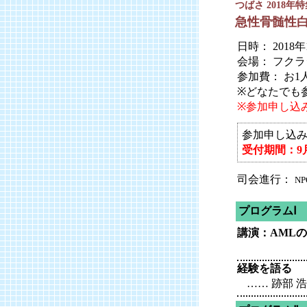
つばさ 2018年
急性骨髄性
日時： 2018年
会場： フクラ
参加費： お1人 
※どなたでも
※参加申し込
参加申し込
受付期間：9月
司会進行：
N
プログラムⅠ
講演：AML
経験を語る
…… 跡部 