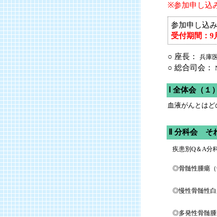
※参加申し込
参加申し込
受付期間：9月
○ 座長：
兵庫
○ 総合司会：
Ⅰ 全体会（１
血液がんとはど
Ⅱ 分科会 
疾患別Q＆A分
◎骨髄性腫瘍（
◎慢性骨髄性白
◎多発性骨髄腫