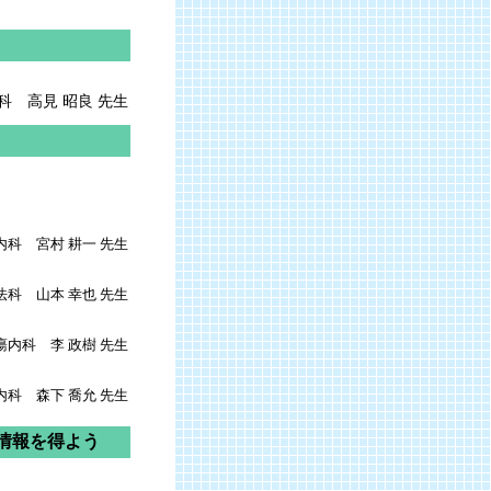
科 高見 昭良 先生
科 宮村 耕一 先生
）
科 山本 幸也 先生
瘍内科 李 政樹 先生
科 森下 喬允 先生
情報を得よう