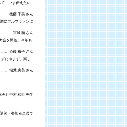
として、いま伝えたい
…… 後藤 千英 さん
快調にフルマラソンに
…… 宮城 順 さん
ケ大会を開催。今年も
…… 斉藤 裕子 さん
まずたゆまず、楽し
…… 稲葉 恵美 さん
士 中村 和司 先生
講師・参加者全員で