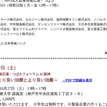
：NPO法人血液情報広場・つばさ
7-8503（祝祭日除く月～金 12時～17時）
イヤーズ株式会社、セルジーン株式会社、協和発酵キリン株式会社、ノバルテ
式会社、中外製薬株式会社、ヤンセンファーマ株式会社、大日本住友製薬株式
式会社、富士フイルムRIファーマ、シンバイオ製薬株式会社、富士製薬工業
ーシュフィールド株式会社
人 日本骨髄バンク
27日（土）
報広場・つばさフォーラム in 阪神
～より良い治療とより良い治癒～
→PDFで詳細を表示
10月27日（土） 13時～17時
医療大学 講義室（神戸市中央区港島１丁目３－６）
1,000円
参加いただけます。 ※学生は無料です。※製薬企業の方々もご