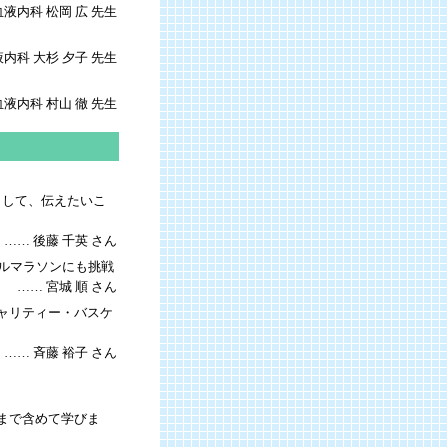
液内科 松岡 広 先生
内科 大杉 夕子 先生
液内科 村山 徹 先生
として、伝えたいこ
…… 後藤 千英 さん
フルマラソンにも挑戦
…… 宮城 順 さん
チャリティー・バスケ
…… 斉藤 裕子 さん
まで含めて学びま