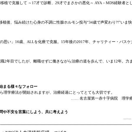
縁移植で克服して ～17才で診断、29才でまさかの悪化～ AYA－MDS経験者
で移植後、悩み続けた心身の不調に性腺ホルモン投与“34歳で声変わり?!”いま
の思い」16歳、ALLを化療で克服。15年後の2017年、チャリティー・バス
就職2年目でしたが、離職せずに働きながら治療の道を歩んで、いま12年。力
ら始まる様々なフォロー
ら理学療法が開始されますが、治療経過にとってとても大切です。
…… 名古屋第一赤十字病院 理学療法
疑問や不安を言葉にしよう、共に考えよう
…… 