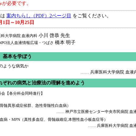
みが必要です。
みは
案内ちらし（PDF）2ページ目
をご覧ください。
1日～10月25日
小川 啓恭 先生
医科大学病院 血液内科
橋本 明子
NPO法人血液情報広場・つばさ
） 基本を学ぼう
のような病気か
…… 兵庫医科大学病院 血液内
それぞれの病気と治療法の理解を進めよう
科会【各分科会同時進行】
骨髄異形成症候群、急性骨髄性白血病）
…… 神戸市立医療センター中央市民病院 血液内
血病・MPN（真性多血症、骨髄線維症,本態性血小板血症等）
…… 兵庫医科大学病院 血液