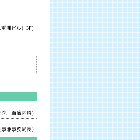
八重洲ビル）3F］
病院 血液内科）
 理事兼事務局長）