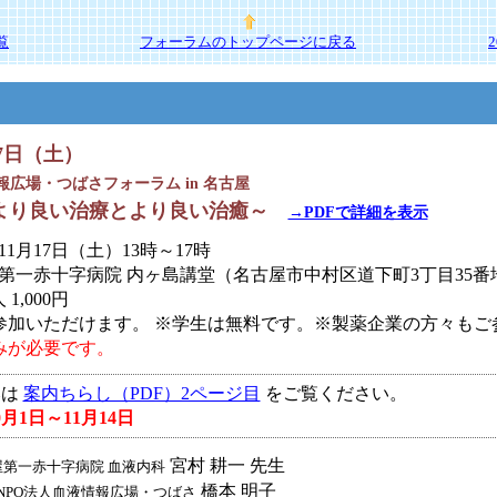
覧
フォーラムのトップページに戻る
17日（土）
報広場・つばさフォーラム in 名古屋
～より良い治療とより良い治癒～
→PDFで詳細を表示
年11月17日（土）13時～17時
屋第一赤十字病院 内ヶ島講堂（名古屋市中村区道下町3丁目35番
1,000円
参加いただけます。 ※学生は無料です。※製薬企業の方々もご
みが必要です。
みは
案内ちらし（PDF）2ページ目
をご覧ください。
月1日～11月14日
宮村 耕一 先生
屋第一赤十字病院 血液内科
橋本 明子
NPO法人血液情報広場・つばさ