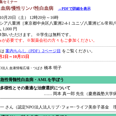
特集セミナー
白血病/慢性リンパ性白血病
→PDFで詳細を表示
10月20日（土） 12時20分～16時
シア八重洲［東京都中央区八重洲2-4-1 ユニゾ八重洲ビル常和
1,000 円
参加いただけます。 ※学生は無料です。
みが必要です。※製薬会社の方々もご参加ください。
みは
案内ちらし（PDF）2ページ目
をご覧ください。
2日～10月15日
橋本 明子
PO法人 血液情報広場・つばさ
 急性骨髄性白血病・AMLを学ぼう
の多様性とその最適な治療選択について
…… 岡本 真一郎 先生（慶應義塾大学
浩一 さん（認定NPO法人法人リブ･フォー･ライフ美奈子基金