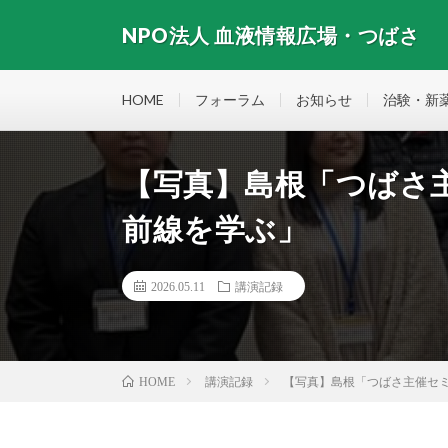
NPO法人 血液情報広場・つばさ
HOME
フォーラム
お知らせ
治験・新
【写真】島根「つばさ主
前線を学ぶ」
2026.05.11
講演記録
講演記録
【写真】島根「つばさ主催セミナ
HOME