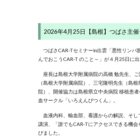
2026年4月25日【島根】つばさ主催
つばさCAR-Tセミナーin出雲「悪性リンパ
んでおこうCAR-T のこと～」が４月25日
座長は島根大学附属病院の高橋 勉先生、ご
（島根大学附属病院）、三宅隆明先生（島根
院）、開催協力は島根県立中央病院 移植患
血サークル「いろえんぴつくん」。
血液内科、輸血部、看護からの解説、そして
講演、「誰でもCAR-Tにアクセスできる機
びました。