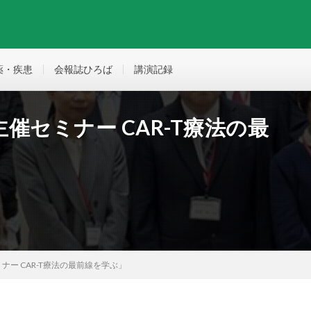
薬・疾患
会報誌ひろば
講演記録
催セミナー CAR-T療法の最
ー CAR-T療法の最前線を学ぶ」