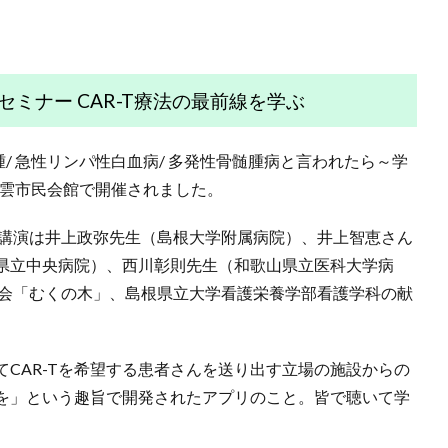
セミナー CAR-T療法の最前線を学ぶ
腫/ 急性リンパ性白血病/ 多発性骨髄腫病と言われたら～学
に出雲市民会館で開催されました。
講演は井上政弥先生（島根大学附属病院）、井上智恵さん
県立中央病院）、西川彰則先生（和歌山県立医科大学病
者会「むくの木」、島根県立大学看護栄養学部看護学科の献
CAR-Tを希望する患者さんを送り出す立場の施設からの
会を」という趣旨で開発されたアプリのこと。皆で聴いて学