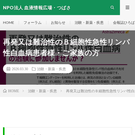
NPO法人 血液情報広場・つばさ
HOME
フォーラム
お知らせ
治験・新薬・疾患
会報誌ひろば
再発又は難治性のＢ細胞性急性リンパ
性白血病患者様・ご家族の方
2026.03.30
治験・新薬・疾患
治験・新薬・疾患
再発又は難治性のＢ細胞性急性リンパ性白
HOME