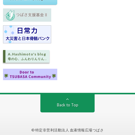
A.Hashimoto's blog
母の心、ふんわりんりん…
Back to Top
© 特定非営利活動法人 血液情報広場つばさ