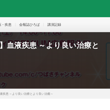
薬・疾患
会報誌ひろば
講演記録
広島】血液疾患 ～より良い治療と
】血液疾患 ～より良い治療とより良い治癒～