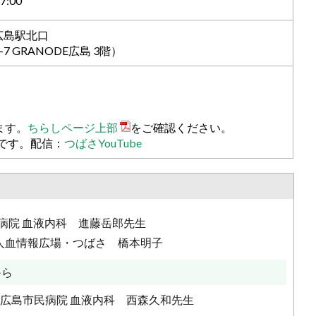
:00
M広島駅北口
 GRANODE広島 3階）
ます。
ちらしページ上部
をご確認ください。
です。配信：
つばさYouTube
病院 血液内科 進藤岳郎先生
人血情報広場・つばさ 橋本明子
から
市立広島市民病院 血液内科 西森久和先生