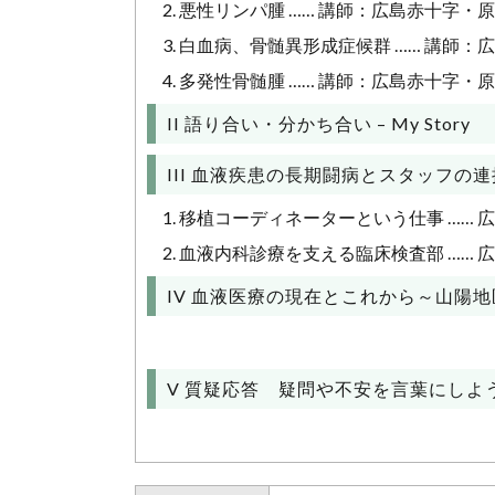
2. 悪性リンパ腫 …… 講師：広島赤十字
3. 白血病、骨髄異形成症候群 …… 講師
4. 多発性骨髄腫 …… 講師：広島赤十字
II 語り合い・分かち合い – My Story
III 血液疾患の長期闘病とスタッフの連
1. 移植コーディネーターという仕事 …… 
2. 血液内科診療を支える臨床検査部 ……
IV 血液医療の現在とこれから～山陽
V 質疑応答 疑問や不安を言葉にしよ