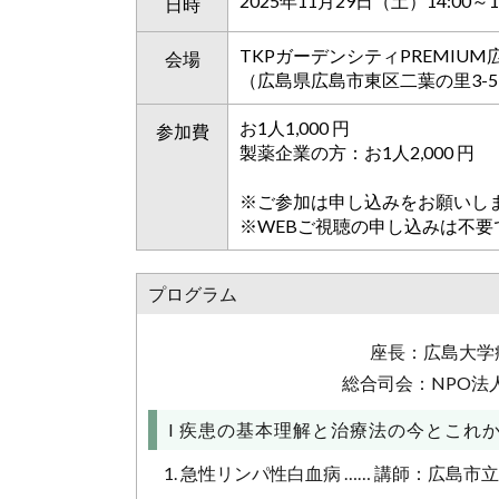
2025年11月29日（土）14:00～17
日時
TKPガーデンシティPREMIU
会場
（広島県広島市東区二葉の里3-5-7
お1人1,000 円
参加費
製薬企業の方：お1人2,000 円
※ご参加は申し込みをお願いし
※WEBご視聴の申し込みは不要
プログラム
座長：広島大学
総合司会：NPO法
I 疾患の基本理解と治療法の今とこれ
1. 急性リンパ性白血病 …… 講師：広島