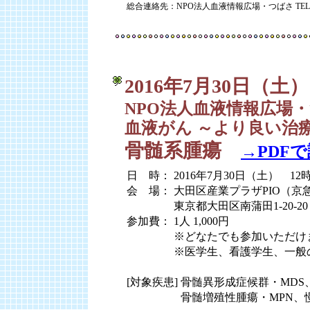
総合連絡先：NPO法人血液情報広場・つばさ TEL:03-
2016年7月30日（土）
NPO法人血液情報広場・
血液がん ～より良い治
骨髄系腫瘍
→PDF
日 時： 2016年7月30日（土） 12時
会 場： 大田区産業プラザPIO（京
会 場：
東京都大田区南蒲田1-20-20 TE
参加費： 1人 1,000円
参加費：
※どなたでも参加いただけ
参加費：
※医学生、看護学生、一般
[対象疾患] 骨髄異形成症候群・MD
[対象疾患]
骨髄増殖性腫瘍・MPN、