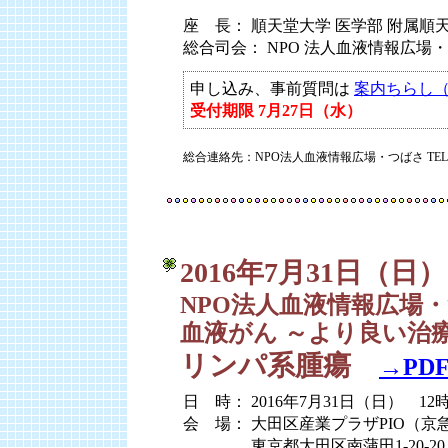
座 長： 順天堂大学 医学部 附属順
総合司会： NPO 法人血液情報広場
申し込み、事前質問は
案内ちらし（
受付期限 7月27日（水）
総合連絡先：NPO法人血液情報広場・つばさ TEL:03-
2016年7月31日（日）
NPO法人血液情報広場・
血液がん ～より良い治
リンパ系腫瘍
→PD
日 時： 2016年7月31日（日） 12時
会 場： 大田区産業プラザPIO（京
会 場：
東京都大田区南蒲田1-20-20 TE